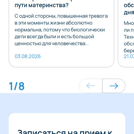
пути материнства?
обс
дня
С одной стороны, повышенная тревога
в эти моменты жизни абсолютно
Мно
нормальна, потому что биологически
ли п
дети всегда были и есть большой
Техн
ценностью для человечества...
обс
бер
03.08.2026
21.0
1
/
8
Записаться на прием к