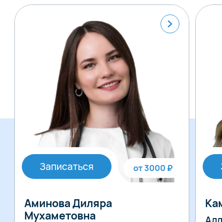
Записаться
от 3000 ₽
Аминова Диляра
Ка
Мухаметовна
Алл