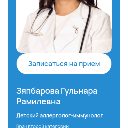
Записаться на прием
Зяпбарова Гульнара
Рамилевна
Детский аллерголог-иммунолог
Врач второй категории