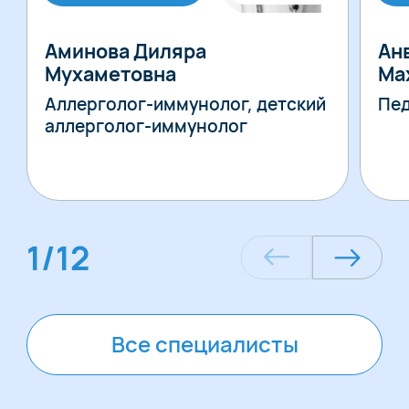
Аминова Диляра
Ан
Мухаметовна
Ма
Аллерголог-иммунолог, детский
Пе
аллерголог-иммунолог
1
/
12
Все специалисты