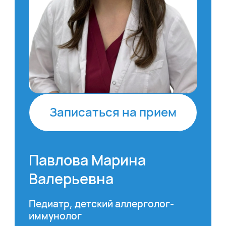
Записаться на прием
Павлова Марина
Валерьевна
Педиатр, детский аллерголог-
иммунолог