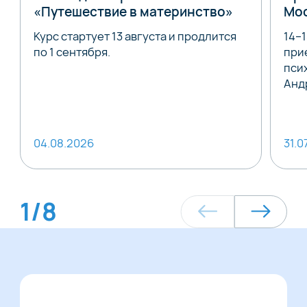
«Путешествие в материнство»
Мо
Курс стартует 13 августа и продлится
14–
по 1 сентября.
при
пси
Анд
04.08.2026
31.0
1
/
8