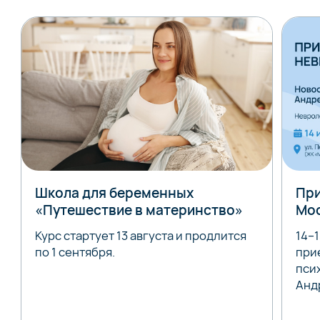
Школа для беременных
При
«Путешествие в материнство»
Мо
Курс стартует 13 августа и продлится
14–
по 1 сентября.
при
пси
Анд