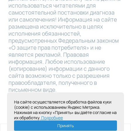
использоваться читателями для
самостоятельной постановки диагноза
или самолечения! Информация на сайте
размещена исключительно в целях
исполнения обязанностей,
предусмотренных Федеральным законом
«О защите прав потребителя» и не
является рекламой. Правовая
информация. Любое использование
(копирование) информации с данного
сайта возможно только с разрешения
правообладателя, полученного в
письменном виде.
Лицензия Л041-01181-16/00331767 от
На сайте осуществляется обработка файлов куки
(cookie) с использованием Яндекс Метрика.
28.05.2019
Нажимая на кнопку «Принять» вы даёте согласие на
их обработку.
Подробнее
Создание сайта под ключ
Принять
ИМЕЮТСЯ ПРОТИВОПОКАЗАНИЯ,