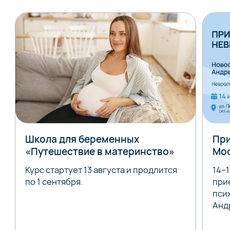
Школа для беременных
При
«Путешествие в материнство»
Мо
Курс стартует 13 августа и продлится
14–
по 1 сентября.
при
пси
Анд