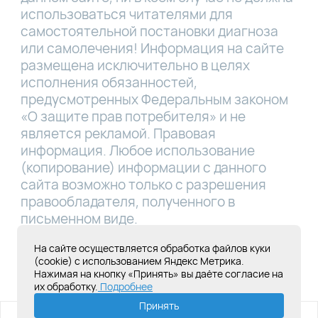
использоваться читателями для
самостоятельной постановки диагноза
или самолечения! Информация на сайте
размещена исключительно в целях
исполнения обязанностей,
предусмотренных Федеральным законом
«О защите прав потребителя» и не
является рекламой. Правовая
информация. Любое использование
(копирование) информации с данного
сайта возможно только с разрешения
правообладателя, полученного в
письменном виде.
Лицензия Л041-01181-16/00331767 от
На сайте осуществляется обработка файлов куки
(cookie) с использованием Яндекс Метрика.
28.05.2019
Нажимая на кнопку «Принять» вы даёте согласие на
их обработку.
Подробнее
Создание сайта под ключ
Принять
ИМЕЮТСЯ ПРОТИВОПОКАЗАНИЯ,