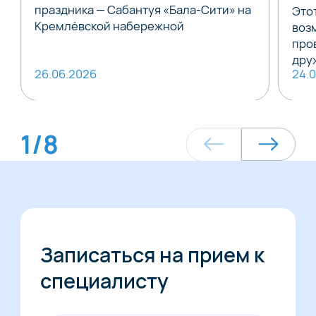
праздника — Сабантуя «Бала-Сити» на
Это
Кремлёвской набережной
воз
про
дру
26.06.2026
24.
1
/
8
Записаться на прием к
специалисту