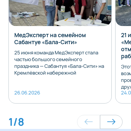
МедЭксперт на семейном
21 
Сабантуе «Бала-Сити»
«Ме
отм
25 июня команда МедЭксперт стала
раб
частью большого семейного
праздника — Сабантуя «Бала-Сити» на
Это
Кремлёвской набережной
воз
про
дру
26.06.2026
24.
1
/
8