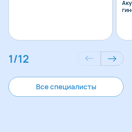
Аку
гин
1
/
12
Все специалисты