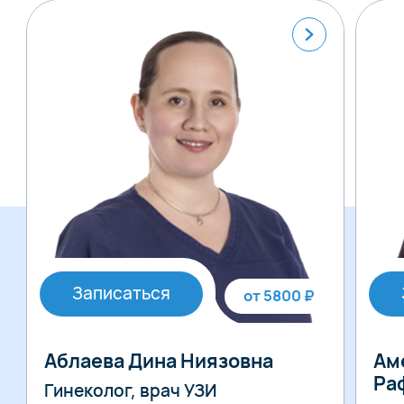
Записаться
от 5800 ₽
Аблаева Дина Ниязовна
Ам
Ра
Гинеколог, врач УЗИ