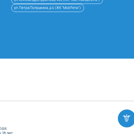
ул. Петра Полушкина, д.4 (ЖК "Мой Ритм")
ода;
 18 лет;