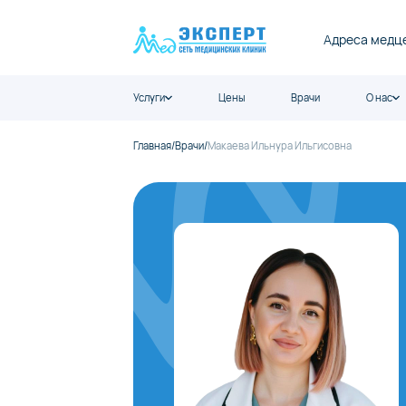
Адреса медц
Услуги
Цены
Врачи
О нас
Главная
/
Врачи
/
Макаева Ильнура Ильгисовна