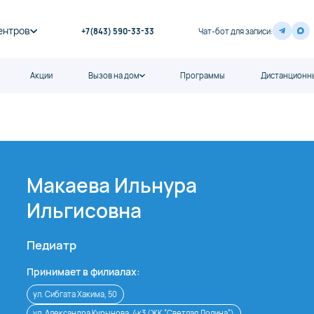
ентров
+7(843) 590-33-33
Чат-бот для записи:
Акции
Вызов на дом
Программы
Дистанционны
Макаева Ильнура
Ильгисовна
Педиатр
Принимает в филиалах:
ул. Сибгата Хакима, 50
ул. Александра Курынова, 4к3 (ЖК “Светлая Долина“)