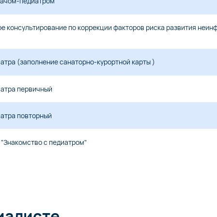
рачом-педиатром
е консультирование по коррекции факторов риска развития неин
атра (заполнение санаторно-курортной карты )
иатра первичный
иатра повторный
"Знакомство с педиатром"
иалисте