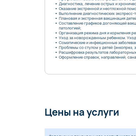
Диагностика, лечение острых и хроничес
Оказание экстренной и неотложной пом
Выполнение диагностических экспресс-т
Плановая и экстренная вакцинация дете
Составление графиков догоняющей вакцин
патологией;
Организация режима дня и кормления ре
Уход за новорожденным ребенком. Уход 
Соматические и инфекционные заболеван
Проблемы со стулом у детей (энкопрез, 
Расшифровка результатов лабораторных
Оформление справок, направлений, сана
Цены на услуги