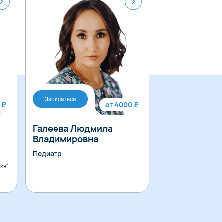
Записаться
Записаться
 ₽
от 4000 ₽
Галеева Людмила
Гараева Мад
Владимировна
Ильгизовна
Педиатр
Педиатр
ия"