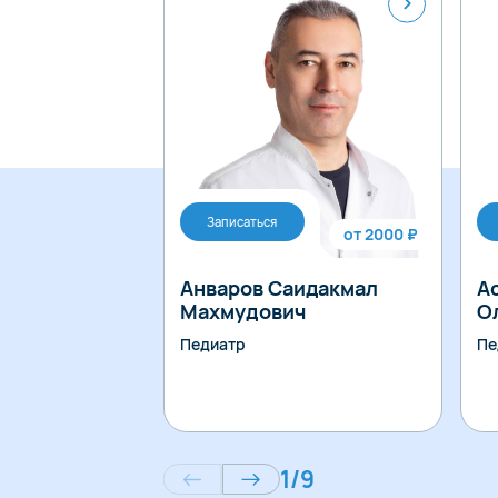
Записаться
от 2000 ₽
Анваров Саидакмал
А
Махмудович
О
Педиатр
Пе
1
/
9