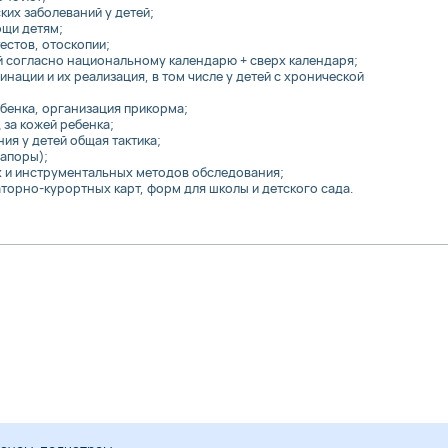
ких заболеваний у детей;
ощи детям;
естов, отоскопии;
й согласно национальному календарю + сверх календаря;
ации и их реализация, в том числе у детей с хронической
бенка, организация прикорма;
за кожей ребенка;
ия у детей общая тактика;
запоры);
 и инструментальных методов обследования;
торно-курортных карт, форм для школы и детского сада.