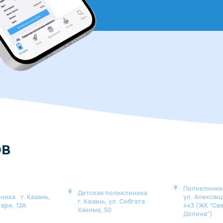
ов
Поликлиника
Детская поликлиника
ника г. Казань,
ул. Алексан
г. Казань, ул. Сибгата
ари, 12А
4к3 (ЖК “Св
Хакима, 50
Долина“)