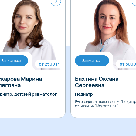
Записаться
Записаться
от 2500 ₽
от 5000
скарова Марина
Бахтина Оксана
леговна
Сергеевна
диатр, детский ревматолог
Педиатр
Руководитель направления "Педиатр
сети клиник "Медэксперт"