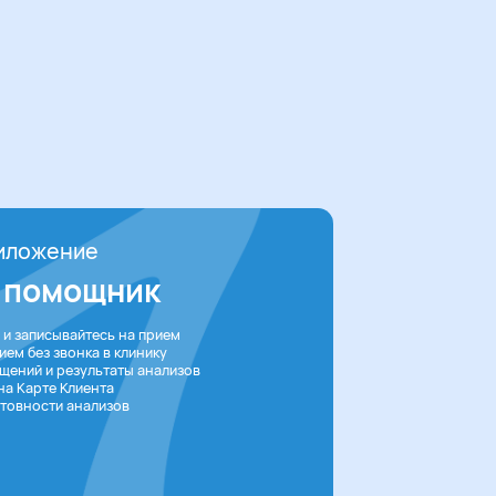
иложение
 помощник
 и записывайтесь на прием
ем без звонка в клинику
щений и результаты анализов
на Карте Клиента
товности анализов