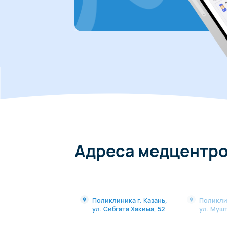
Адреса медцентр
Поликлиника г. Казань,
Поликли
ул. Сибгата Хакима, 52
ул. Мушт