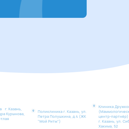
Клиника Дружко
 г. Казань,
Поликлиника г. Казань, ул.
(Маммологичес
дра Курынова,
Петра Полушкина, д.4 (ЖК
центр-партнё
етлая
"Мой Ритм")
г. Казань, ул. Си
Хакима, 52