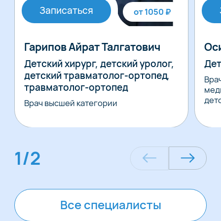
Записаться
от 1050 ₽
Гарипов Айрат Талгатович
Ос
Детский хирург, детский уролог,
Дет
детский травматолог-ортопед,
Вра
травматолог-ортопед
мед
дет
Врач высшей категории
1
/
2
Все специалисты