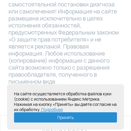
самостоятельной постановки диагноза
или самолечения! Информация на сайте
размещена исключительно в целях
исполнения обязанностей,
предусмотренных Федеральным законом
«О защите прав потребителя» и не
является рекламой. Правовая
информация. Любое использование
(копирование) информации с данного
сайта возможно только с разрешения
правообладателя, полученного в
письменном виде.
Лицензия Л041-01181-16/00331767 от
На сайте осуществляется обработка файлов куки
(cookie) с использованием Яндекс Метрика.
28.05.2019
Нажимая на кнопку «Принять» вы даёте согласие на
их обработку.
Подробнее
Создание сайта под ключ
Принять
ИМЕЮТСЯ ПРОТИВОПОКАЗАНИЯ,
НЕОБХОДИМА КОНСУЛЬТАЦИЯ
СПЕЦИАЛИСТА