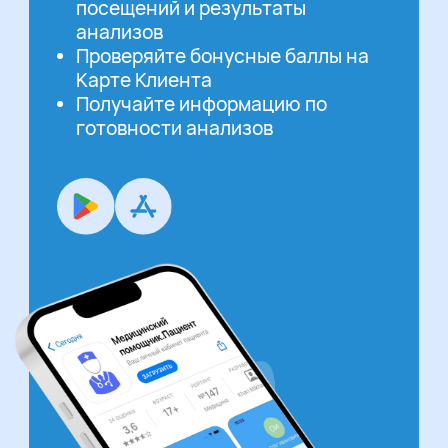
посещений и результаты
анализов
Проверяйте бонусные баллы на
Карте Клиента
Получайте информацию по
готовности анализов