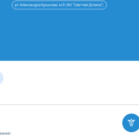
ул. Александра Курынова, 4к3 (ЖК “Светлая Долина“)
ваний: