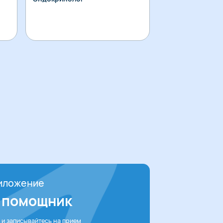
иложение
 помощник
 и записывайтесь на прием