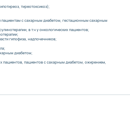
гипотиреоз, тиреотоксикоз);
и пациентам с сахарным диабетом, гестационным сахарным
улинотерапии, в т.ч у онкологических пациентов;
нотерапии;
ласти гипофиза, надпочечников;
ла;
харным диабетом;
х пациентов, пациентов с сахарным диабетом, ожирением,