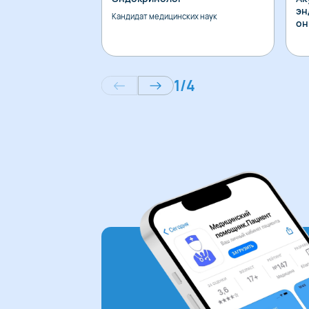
эн
Кандидат медицинских наук
он
1
/
4