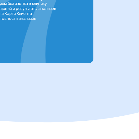
ем без звонка в клинику
щений и результаты анализов
на Карте Клиента
товности анализов