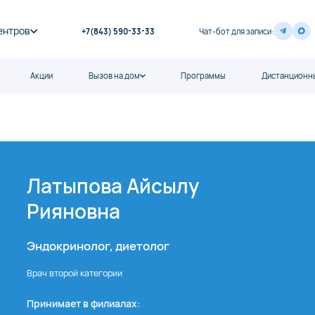
ентров
+7(843) 590-33-33
Чат-бот для записи:
Акции
Вызов на дом
Программы
Дистанционны
Латыпова Айсылу
Рияновна
Эндокринолог, диетолог
Врач второй категории
Принимает в филиалах: