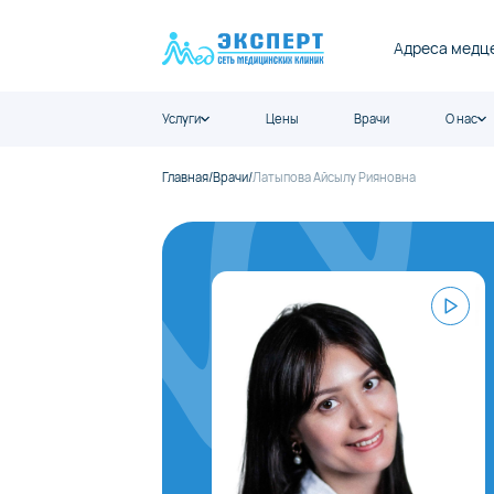
Адреса медц
Услуги
Цены
Врачи
О нас
Главная
/
Врачи
/
Латыпова Айсылу Рияновна