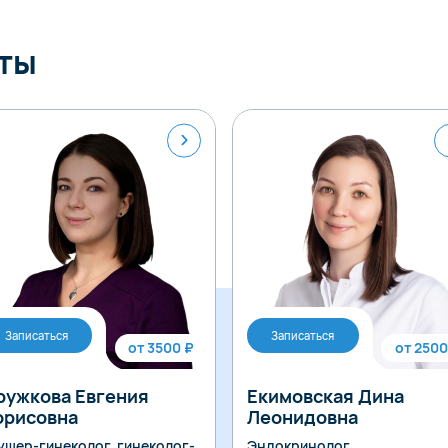
ты
Записаться
Записаться
от 3500 ₽
от 2500
ружкова Евгения
Екимовская Дина
орисовна
Леонидовна
ушер-гинеколог, гинеколог-
Эндокринолог