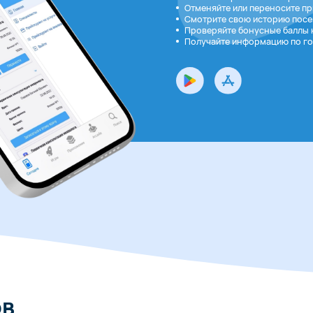
Отменяйте или переносите при
Смотрите свою историю посе
Проверяйте бонусные баллы 
Получайте информацию по го
ов