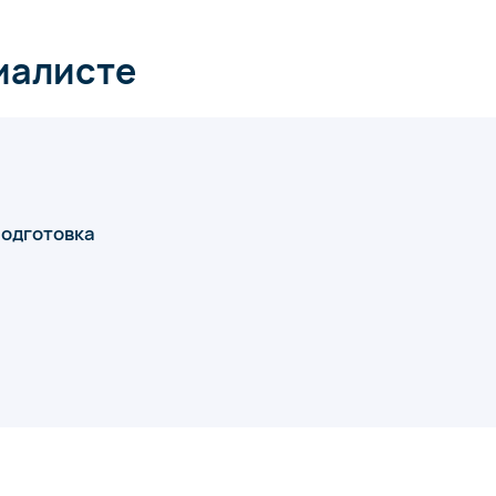
иалисте
подготовка