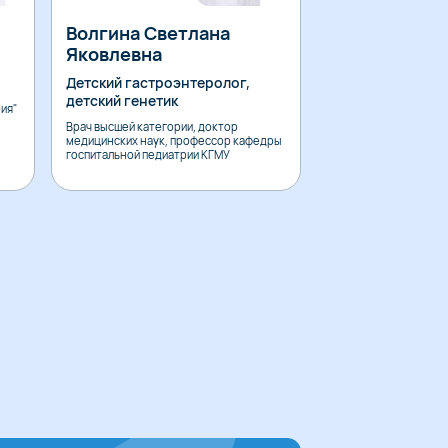
Волгина Светлана
Галеева Лю
Яковлевна
Владимиров
Детский гастроэнтеролог,
Педиатр
детский генетик
ия"
Врач высшей категории, доктор
медицинских наук, профессор кафедры
госпитальной педиатрии КГМУ