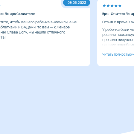
09.08.2023
рян Ленара Салаватовна
Врач: Хачатрян Лена
отите, чтобы вашего ребенка вылечили, а не
Отзыв о враче Ха
аблетками и БАДами, то вам — к Ленаре
У ребенка были у
не! Слава Богу, мы нашли отличного
решили проконсул
та!
провела
визуальн
нашими жалобами,
анализов, которы
Медикаментозное 
посоветовала на
УЗИ. Если по рез
нужно будет обра
ребенком Ленара 
меня сам по себе
доктор милая и в
пациентам. Она в
множество моих в
простым языком, 
догадки. Мне пок
квалифицированн
себе располагает
после консультац
объяснила некото
причиной обраще