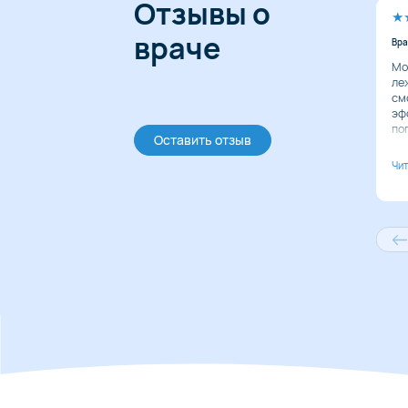
Отзывы о
враче
Вра
Мо
ле
см
эф
по
Оставить отзыв
во
По
за
вы
Са
от