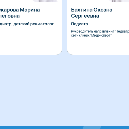
скарова Марина
Бахтина Оксана
леговна
Сергеевна
диатр, детский ревматолог
Педиатр
Руководитель направления "Педиатр
сети клиник "Медэксперт"