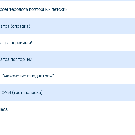
троэнтеролога повторный детский
атра (справка)
иатра первичный
иатра повторный
"Знакомство с педиатром"
 ОАМ (тест-полоска)
леоз