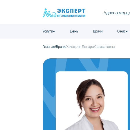
Адреса медц
Услуги
Цены
Врачи
О нас
Главная
/
Врачи
/
Хачатрян Ленара Салаватовна