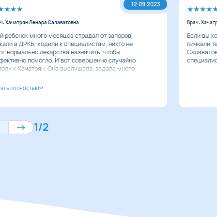
12.09.2023
ч: Хачатрян Ленара Салаватовна
Врач: Хачат
й ребенок много месяцев страдал от запоров,
Если вы х
жали в ДРКБ, ходили к специалистам, никто не
пичкали т
ог
нормально лекарства назначить, чтобы
Салаватов
фективно помогло. И вот совершенно случайно
специалис
пали к
Хачатрян. Она выслушала, задала много
просов и прописала лечение. И — о, чудо!
могло! Очень
сильно рекомендую ее, классная,
интересованная, образованная — в общем, все это
 и сами поймете,
когда придете на прием. Ленара
лаватовна, спасибо большое вам, вы спасли нас
 мучительного
запора! Здоровья вашим рукам.
1
/
2