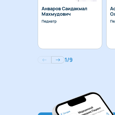
Анваров Саидакмал
А
Махмудович
О
Педиатр
Пе
1
/
9