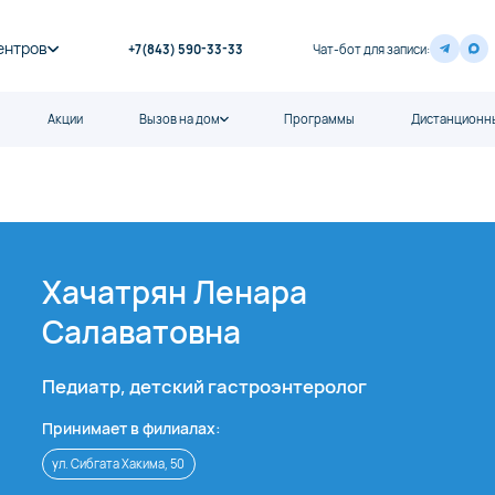
ентров
+7(843) 590-33-33
Чат-бот для записи:
Акции
Вызов на дом
Программы
Дистанционны
Хачатрян Ленара
Салаватовна
Педиатр, детский гастроэнтеролог
Принимает в филиалах:
ул. Сибгата Хакима, 50