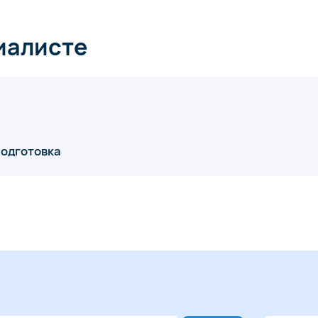
иалисте
подготовка