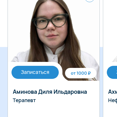
Записаться
от 1000 ₽
Аминова Диля Ильдаровна
Ах
Терапевт
Неф