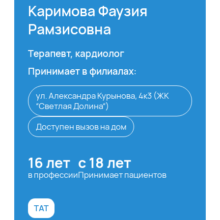
Каримова Фаузия
Рамзисовна
Терапевт, кардиолог
Принимает в филиалах:
ул. Александра Курынова, 4к3 (ЖК
“Светлая Долина“)
Доступен вызов на дом
16 лет
с 18 лет
в профессии
Принимает пациентов
TAT