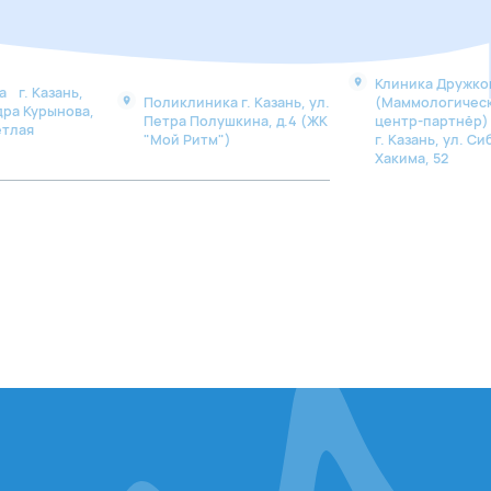
Клиника Дружко
 г. Казань,
Поликлиника г. Казань, ул.
(Маммологичес
дра Курынова,
Петра Полушкина, д.4 (ЖК
центр-партнё
етлая
"Мой Ритм")
г. Казань, ул. Си
Хакима, 52