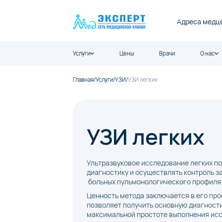
Адреса медц
Услуги
Цены
Врачи
О нас
Главная
/
Услуги
/
УЗИ
/
УЗИ легких
УЗИ легких
Ультразвуковое исследование легких п
диагностику и осуществлять контроль з
больных пульмонологического профиля
Ценность метода заключается в его про
позволяет получить основную диагнос
максимальной простоте выполнения исс