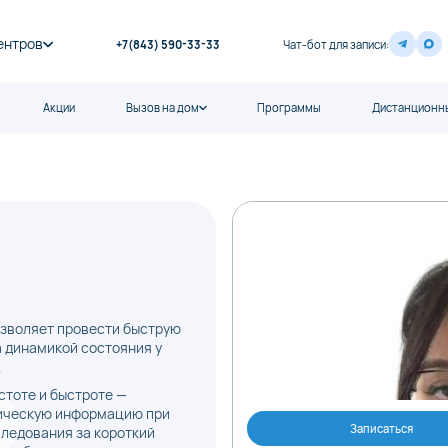
ентров
+7(843) 590-33-33
Чат-бот для записи:
Акции
Вызов на дом
Программы
Дистанционны
озволяет провести быструю
а динамикой состояния у
.
стоте и быстроте —
тическую информацию при
Записаться
ледования за короткий