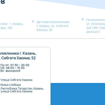
ов
Поликлиника
Детская поликлиника
ника г. Казань,
ул. Алексан
г. Казань, ул. Сибгата
ари, 12А
4к3 (ЖК “Св
Хакима, 50
Долина“)
ликлиника г. Казань,
. Сибгата Хакима, 52
Пн-пт: 07:30 – 20:00
Сб: 08:00 – 15:00
Вс: выходной
Улица Сибгата Хакима
Козья слобода
Республика Татарстан, Казань,
улица Сибгата Хакима