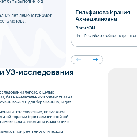
ет быть выполнено в
Гильфанова Ирания
едних лет демонстрируют
Ахмеджановна
ость метода,
Врач УЗИ
Член Российского общества рентген
и УЗ-исследования
сследований легких, с целью
ии, без нежелательных воздействий на
 очень важно и для беременных, и для
ения и, как следствие, возможное
ьной терапии (при наличии стойкой
намики воспалительных изменений в
изнаков при рентгенологическом