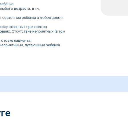
 ребёнка
юбого возраста, в т.ч.
 состоянии ребёнка в любое время
 лекарственных препаратов.
виях. Отсутствие неприятных (в том
готовке пациента.
 неприятными, пугающими ребёнка
уге