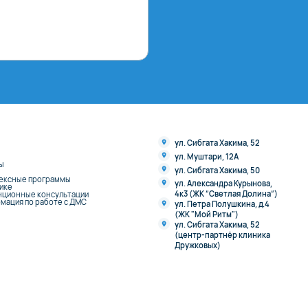
ул. Сибгата Хакима, 52
ул. Муштари, 12А
ы
ул. Сибгата Хакима, 50
ексные программы
ул. Александра Курынова,
нике
4к3 (ЖК “Светлая Долина“)
нционные консультации
мация по работе с ДМС
ул. Петра Полушкина, д.4
(ЖК "Мой Ритм")
ул. Сибгата Хакима, 52
(центр-партнёр клиника
Дружковых)