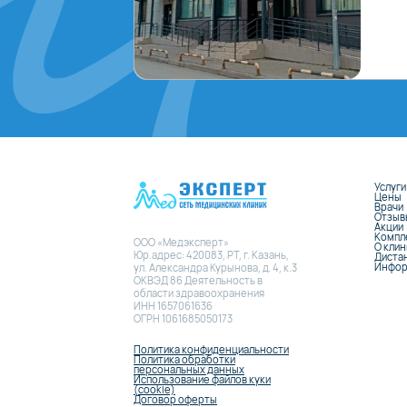
Услуги
Цены
Врачи
Отзыв
Акции
Компл
ООО «Медэксперт»
О кли
Юр.адрес: 420083, РТ, г. Казань,
Диста
Инфор
ул. Александра Курынова, д. 4, к.3
ОКВЭД 86 Деятельность в
области здравоохранения
ИНН 1657061636
ОГРН 1061685050173
Политика конфиденциальности
Политика обработки
персональных данных
Использование файлов куки
(cookie)
Договор оферты