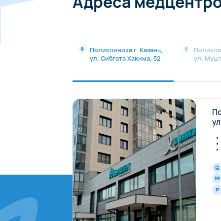
Адреса медцентр
Поликлиника г. Казань,
Поликли
ул. Сибгата Хакима, 52
ул. Мушт
По
ул