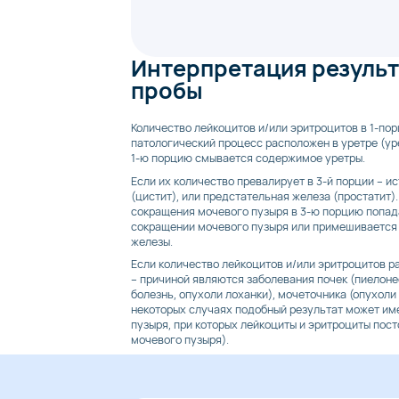
Интерпретация результ
пробы
Количество лейкоцитов и/или эритроцитов в 1-пор
патологический процесс расположен в уретре (уре
1-ю порцию смывается содержимое уретры.
Если их количество превалирует в 3-й порции – 
(цистит), или предстательная железа (простатит).
сокращения мочевого пузыря в 3-ю порцию попад
сокращении мочевого пузыря или примешивается 
железы.
Если количество лейкоцитов и/или эритроцитов р
– причиной являются заболевания почек (пиелон
болезнь, опухоли лоханки), мочеточника (опухоли
некоторых случаях подобный результат может им
пузыря, при которых лейкоциты и эритроциты пос
мочевого пузыря).