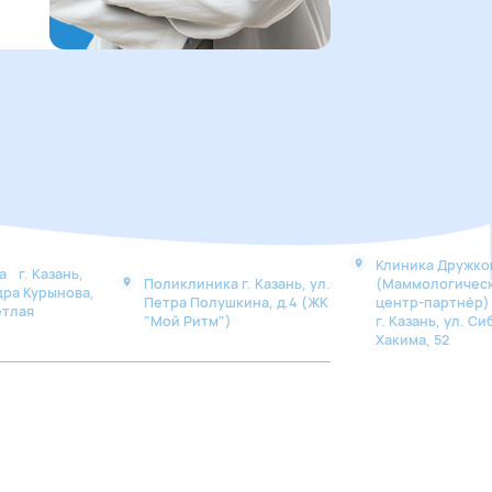
Клиника Дружко
 г. Казань,
Поликлиника г. Казань, ул.
(Маммологичес
дра Курынова,
Петра Полушкина, д.4 (ЖК
центр-партнё
етлая
"Мой Ритм")
г. Казань, ул. Си
Хакима, 52