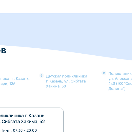
ов
Поликлиника
Детская поликлиника
ника г. Казань,
ул. Алексан
г. Казань, ул. Сибгата
ари, 12А
4к3 (ЖК “Св
Хакима, 50
Долина“)
ликлиника г. Казань,
. Сибгата Хакима, 52
Пн-пт: 07:30 – 20:00