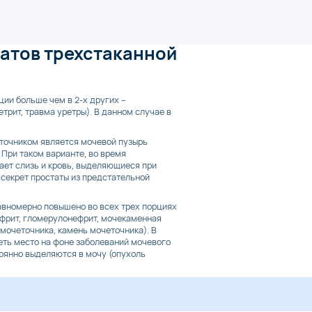
атов трехстаканной
ции больше чем в 2-х других –
трит, травма уретры). В данном случае в
источником является мочевой пузырь
 При таком варианте, во время
ает слизь и кровь, выделяющиеся при
секрет простаты из предстательной
авномерно повышено во всех трех порциях
ефрит, гломерулонефрит, мочекаменная
 мочеточника, камень мочеточника). В
еть место на фоне заболеваний мочевого
тоянно выделяются в мочу (опухоль