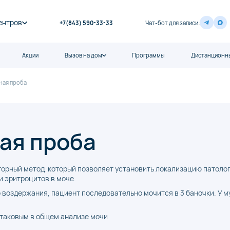
ентров
+7(843) 590-33-33
Чат-бот для записи:
Акции
Вызов на дом
Программы
Дистанционны
ная проба
ая проба
торный метод, который позволяет установить локализацию патол
и эритроцитов в моче.
о воздержания, пациент последовательно мочится в 3 баночки. У 
таковым в общем анализе мочи