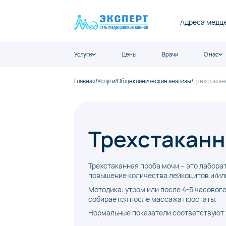
Адреса медц
Услуги
Цены
Врачи
О нас
Главная
/
Услуги
/
Общеклинические анализы
/
Трехстакан
Трехстаканн
Трехстаканная проба мочи – это лабора
повышение количества лейкоцитов и/ил
Методика: утром или после 4-5 часовог
собирается после массажа простаты.
Нормальные показатели соответствуют 