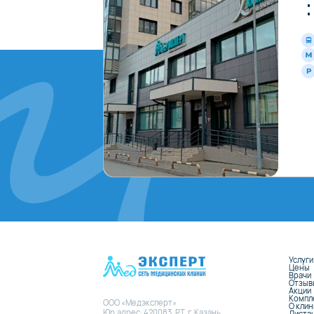
Услуги
Цены
Врачи
Отзыв
Акции
Компл
ООО «Медэксперт»
О кли
Юр.адрес: 420083, РТ, г. Казань,
Диста