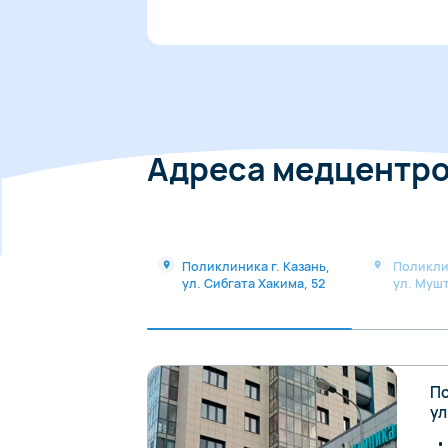
Адреса медцентр
Поликлиника г. Казань,
Поликли
ул. Сибгата Хакима, 52
ул. Мушт
По
ул