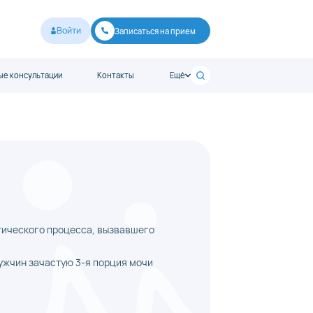
Войти
Записаться на прием
е консультации
Контакты
Ещё
огического процесса, вызвавшего
мужчин зачастую 3-я порция мочи