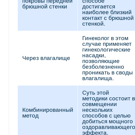
покровы передней
способе
брюшной стенки
достигается
наиболее близкий
контакт с брюшной
стенкой.
Гинеколог в этом
случае применяет
гинекологические
насадки,
Через влагалище
позволяющие
безболезненно
проникать в своды
влагалища.
Суть этой
методики состоит в
совмещении
Комбинированный
нескольких
метод
способов с целью
добиться мощного
оздоравливающег
эффекта.