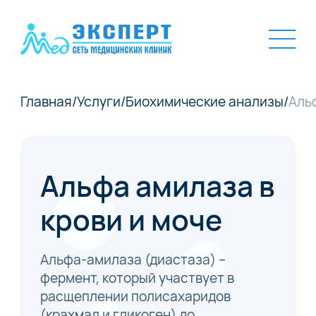
Главная
/
Услуги
/
Биохимические анализы
/
Альф
Альфа амилаза в
крови и моче
Альфа-амилаза (диастаза) –
фермент, который участвует в
расщеплении полисахаридов
(крахмал и гликоген) до