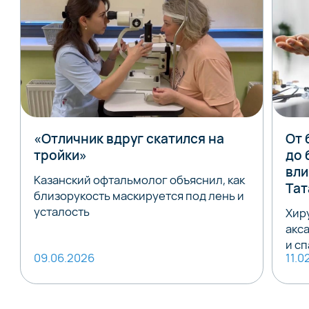
«Отличник вдруг скатился на
От 
тройки»
до 
вли
Казанский офтальмолог объяснил, как
Тат
близорукость маскируется под лень и
усталость
Хир
акс
и с
09.06.2026
11.0