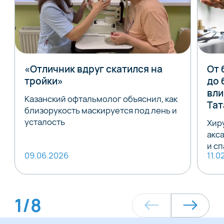
«Отличник вдруг скатился на
От 
тройки»
до 
вли
Казанский офтальмолог объяснил, как
Тат
близорукость маскируется под лень и
усталость
Хир
акс
и с
09.06.2026
11.0
1
/
8