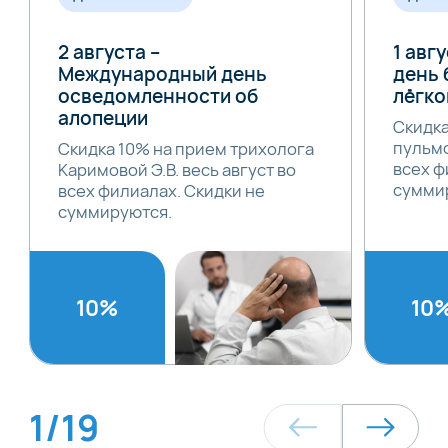
2 августа –
1 авг
Международный день
день 
осведомленности об
лёгко
алопеции
Скидка
пульмо
Скидка 10% на прием трихолога
всех ф
Каримовой Э.В. весь август во
сумми
всех филиалах. Скидки не
суммируются.
10%
10
1
/
19