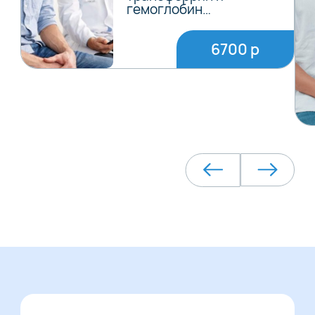
гемоглобин…
6700 р