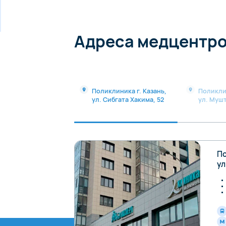
Адреса медцентр
Поликлиника г. Казань,
Поликли
ул. Сибгата Хакима, 52
ул. Мушт
По
ул