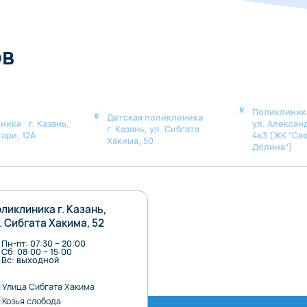
ов
Поликлиника
Детская поликлиника
ника г. Казань,
ул. Алексан
г. Казань, ул. Сибгата
ари, 12А
4к3 (ЖК “Св
Хакима, 50
Долина“)
ликлиника г. Казань,
. Сибгата Хакима, 52
Пн-пт: 07:30 – 20:00
Сб: 08:00 – 15:00
Вс: выходной
Улица Сибгата Хакима
Козья слобода