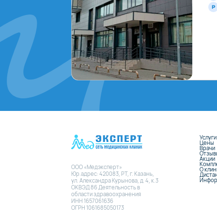
Услуги
Цены
Врачи
Отзыв
Акции
Компл
ООО «Медэксперт»
О кли
Юр.адрес: 420083, РТ, г. Казань,
Диста
Инфор
ул. Александра Курынова, д. 4, к.3
ОКВЭД 86 Деятельность в
области здравоохранения
ИНН 1657061636
ОГРН 1061685050173