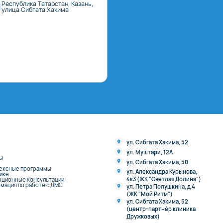
Республика Татарстан, Казань,
улица Сибгата Хакима
ул. Сибгата Хакима, 52
ул. Муштари, 12А
ы
ул. Сибгата Хакима, 50
ексные программы
ул. Александра Курынова,
нике
4к3 (ЖК “Светлая Долина“)
нционные консультации
мация по работе с ДМС
ул. Петра Полушкина, д.4
(ЖК "Мой Ритм")
ул. Сибгата Хакима, 52
(центр-партнёр клиника
Дружковых)