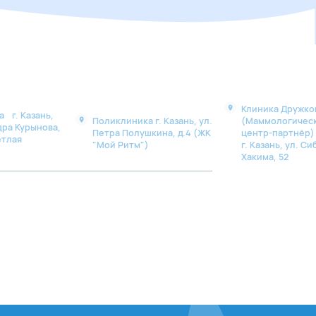
Клиника Дружко
 г. Казань,
Поликлиника г. Казань, ул.
(Маммологичес
дра Курынова,
Петра Полушкина, д.4 (ЖК
центр-партнё
етлая
"Мой Ритм")
г. Казань, ул. Си
Хакима, 52