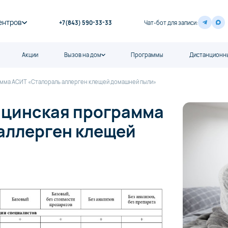
ентров
+7(843) 590-33-33
Чат-бот для записи:
Акции
Вызов на дом
Программы
Дистанционны
мма АСИТ «Сталораль аллерген клещей домашней пыли»
ицинская программа
аллерген клещей