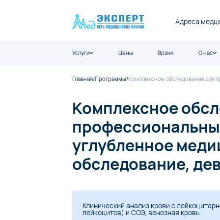
Адреса медц
Услуги
Цены
Врачи
О нас
Главная
/
Программы
/
Комплексное обследование для п
Комплексное обсл
профессиональны
углубленное меди
обследование, дев
Клинический анализ крови с лейкоцитар
лейкоцитов) и СОЭ, венозная кровь