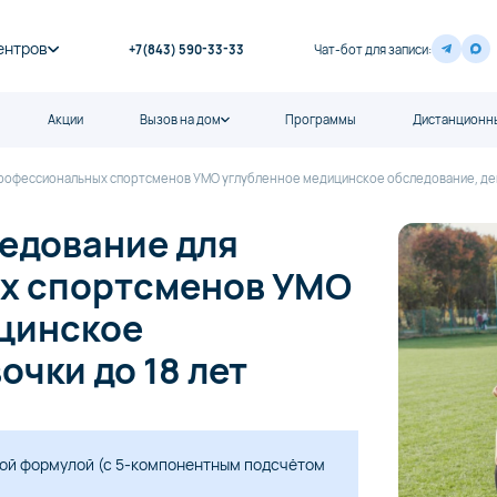
ентров
+7(843) 590-33-33
Чат-бот для записи:
Акции
Вызов на дом
Программы
Дистанционны
рофессиональных спортсменов УМО углубленное медицинское обследование, дев
едование для
х спортсменов УМО
цинское
очки до 18 лет
ной формулой (с 5-компонентным подсчётом