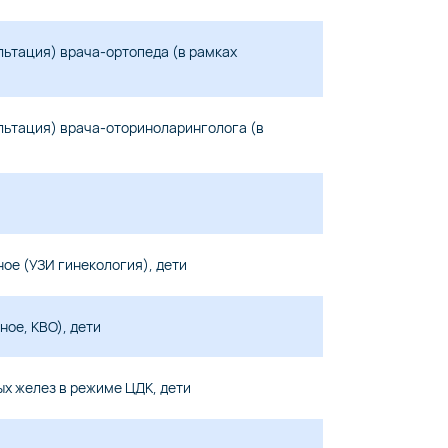
льтация) врача-ортопеда (в рамках
льтация) врача-оториноларинголога (в
ое (УЗИ гинекология), дети
ое, КВО), дети
х желез в режиме ЦДК, дети