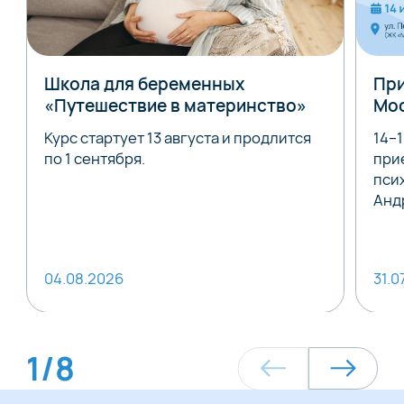
Школа для беременных
При
«Путешествие в материнство»
Мо
Курс стартует 13 августа и продлится
14–
по 1 сентября.
при
пси
Анд
04.08.2026
31.0
1
/
8