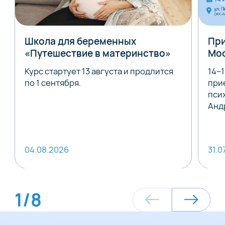
Школа для беременных
При
«Путешествие в материнство»
Мо
Курс стартует 13 августа и продлится
14–
по 1 сентября.
при
пси
Анд
04.08.2026
31.0
1
/
8