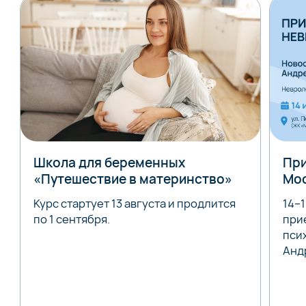
Школа для беременных
При
«Путешествие в материнство»
Мо
Курс стартует 13 августа и продлится
14–
по 1 сентября.
при
пси
Анд