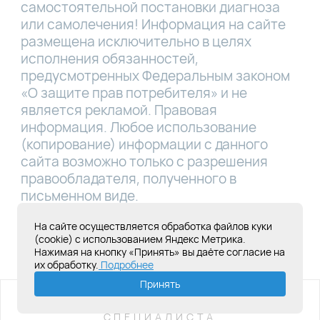
самостоятельной постановки диагноза
или самолечения! Информация на сайте
размещена исключительно в целях
исполнения обязанностей,
предусмотренных Федеральным законом
«О защите прав потребителя» и не
является рекламой. Правовая
информация. Любое использование
(копирование) информации с данного
сайта возможно только с разрешения
правообладателя, полученного в
письменном виде.
Лицензия Л041-01181-16/00331767 от
На сайте осуществляется обработка файлов куки
(cookie) с использованием Яндекс Метрика.
28.05.2019
Нажимая на кнопку «Принять» вы даёте согласие на
их обработку.
Подробнее
Создание сайта под ключ
Принять
ИМЕЮТСЯ ПРОТИВОПОКАЗАНИЯ,
НЕОБХОДИМА КОНСУЛЬТАЦИЯ
СПЕЦИАЛИСТА