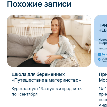
Похожие записи
Школа для беременных
При
«Путешествие в материнство»
Мо
Курс стартует 13 августа и продлится
14–
по 1 сентября.
при
пси
Анд