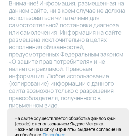
Внимание! Информация, размещенная на
данном сайте, ни в коем случае не должна
использоваться читателями для
самостоятельной постановки диагноза
или самолечения! Информация на сайте
размещена исключительно в целях
исполнения обязанностей,
предусмотренных Федеральным законом
«О защите прав потребителя» и не
является рекламой. Правовая
информация. Любое использование
(копирование) информации с данного
сайта возможно только с разрешения
правообладателя, полученного в
письменном виде.
Лицензия Л041-01181-16/00331767 от
На сайте осуществляется обработка файлов куки
(cookie) с использованием Яндекс Метрика.
28.05.2019
Нажимая на кнопку «Принять» вы даёте согласие на
их обработку.
Подробнее