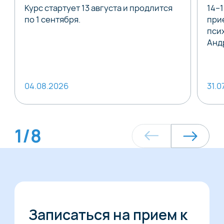
Курс стартует 13 августа и продлится
14–
по 1 сентября.
при
пси
Анд
04.08.2026
31.0
1
/
8
Записаться на прием к