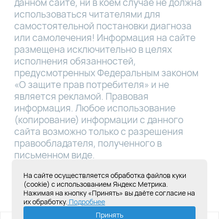
данном сайте, ни в коем случае не должна
использоваться читателями для
самостоятельной постановки диагноза
или самолечения! Информация на сайте
размещена исключительно в целях
исполнения обязанностей,
предусмотренных Федеральным законом
«О защите прав потребителя» и не
является рекламой. Правовая
информация. Любое использование
(копирование) информации с данного
сайта возможно только с разрешения
правообладателя, полученного в
письменном виде.
Лицензия Л041-01181-16/00331767 от
На сайте осуществляется обработка файлов куки
(cookie) с использованием Яндекс Метрика.
28.05.2019
Нажимая на кнопку «Принять» вы даёте согласие на
их обработку.
Подробнее
Создание сайта под ключ
Принять