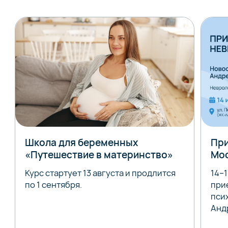
Школа для беременных
При
«Путешествие в материнство»
Мо
Курс стартует 13 августа и продлится
14–
по 1 сентября.
при
пси
Анд