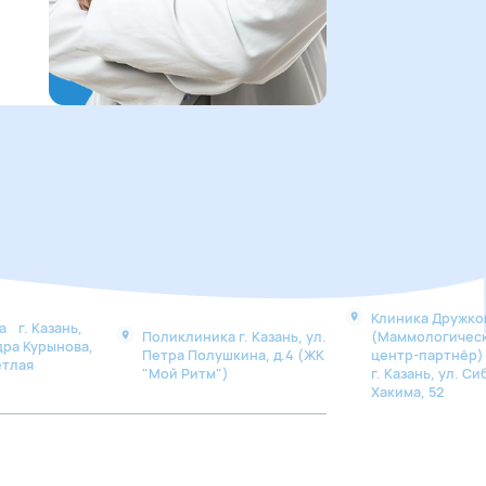
Клиника Дружко
 г. Казань,
Поликлиника г. Казань, ул.
(Маммологичес
дра Курынова,
Петра Полушкина, д.4 (ЖК
центр-партнё
етлая
"Мой Ритм")
г. Казань, ул. Си
Хакима, 52