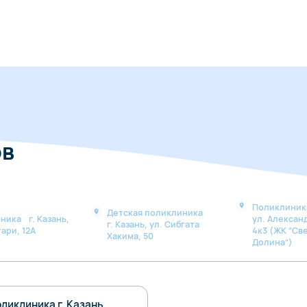
ов
Поликлиника
Детская поликлиника
ника г. Казань,
ул. Алексан
г. Казань, ул. Сибгата
ари, 12А
4к3 (ЖК “Св
Хакима, 50
Долина“)
ликлиника г. Казань,