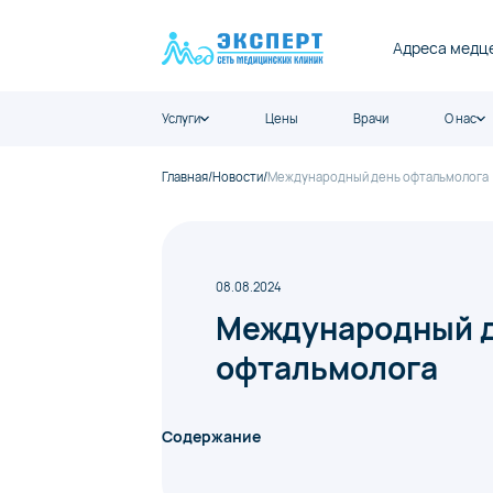
Адреса медц
Услуги
Цены
Врачи
О нас
Главная
/
Новости
/
Международный день офтальмолога
08.08.2024
Международный 
офтальмолога
Содержание