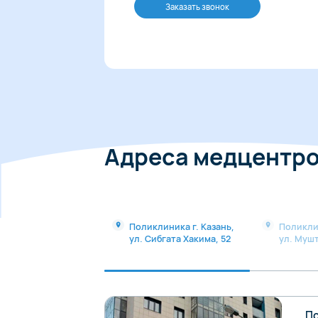
Заказать звонок
Адреса медцентр
Поликлиника г. Казань,
Поликли
ул. Сибгата Хакима, 52
ул. Мушт
По