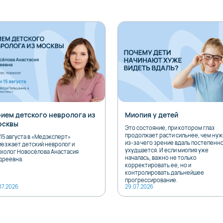
ием детского невролога из
Миопия у детей
осквы
Это состояние, при котором глаз
продолжает расти сильнее, чем нуж
15 августа в «Медэксперт»
из-за чего зрение вдаль постепенн
иезжает детский невролог и
ухудшается. И если миопия уже
ихолог Новосёлова Анастасия
началась, важно не только
дреевна.
корректировать ее, но и
контролировать дальнейшее
прогрессирование.
07.2026
29.07.2026