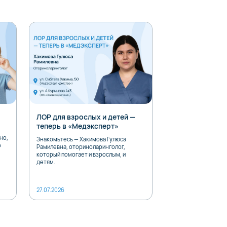
ЛОР для взрослых и детей —
Детский офтал
теперь в «Медэксперт»
теперь в «Медэ
но,
Знакомьтесь — Хакимова Гулюса
Знакомьтесь — Аль
о
Рамилевна, оториноларинголог,
Халедович, детский
который помогает и взрослым, и
Принимает пациентов
детям.
27.07.2026
25.07.2026