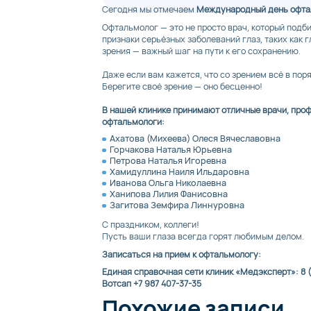
Сегодня мы отмечаем
Международный день офта
Офтальмолог — это не просто врач, который подби
признаки серьёзных заболеваний глаз, таких как 
зрения — важный шаг на пути к его сохранению.
Даже если вам кажется, что со зрением всё в пор
Берегите своё зрение — оно бесценно!
В нашей клинике принимают отличные врачи, проф
офтальмологи:
Ахатова (Михеева) Олеся Вячеславовна
Горчакова Наталья Юрьевна
Петрова Наталья Игоревна
Хамидуллина Наиля Ильдаровна
Иванова Ольга Николаевна
Ханипова Лилия Фанисовна
Загитова Земфира Линнуровна
С праздником, коллеги!
Пусть ваши глаза всегда горят любимым делом‍.
Записаться на прием к офтальмологу:
Единая справочная сети клиник «Медэксперт»: 8 
Вотсап +7 987 407-37-35
Похожие записи