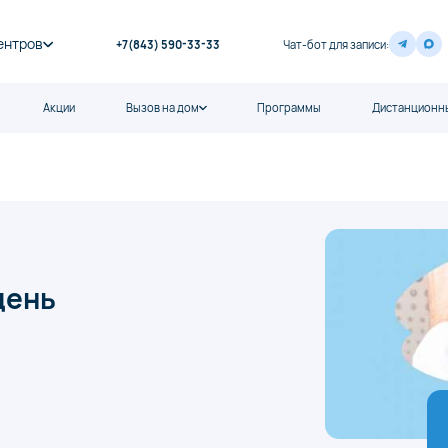
ентров
+7(843) 590-33-33
Чат-бот для записи:
Акции
Вызов на дом
Программы
Дистанционны
день