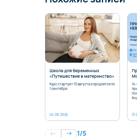
Школа для беременных
Пр
«Путешествие в материнство»
М
Курс стартует 13 августа и продлится по
14–
1 сентября.
пр
пс
Ан
04.08.2026
31.
1
/
5