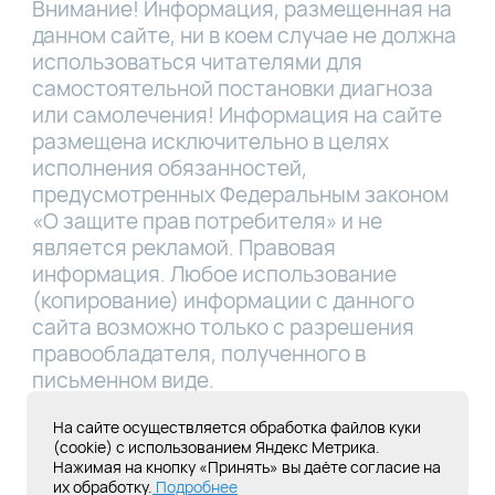
Внимание! Информация, размещенная на
данном сайте, ни в коем случае не должна
использоваться читателями для
самостоятельной постановки диагноза
или самолечения! Информация на сайте
размещена исключительно в целях
исполнения обязанностей,
предусмотренных Федеральным законом
«О защите прав потребителя» и не
является рекламой. Правовая
информация. Любое использование
(копирование) информации с данного
сайта возможно только с разрешения
правообладателя, полученного в
письменном виде.
Лицензия Л041-01181-16/00331767 от
На сайте осуществляется обработка файлов куки
(cookie) с использованием Яндекс Метрика.
28.05.2019
Нажимая на кнопку «Принять» вы даёте согласие на
их обработку.
Подробнее