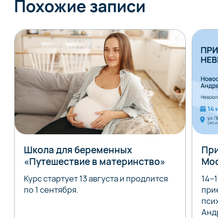
Похожие записи
Школа для беременных
При
«Путешествие в материнство»
Мо
Курс стартует 13 августа и продлится
14–
по 1 сентября.
при
пси
Анд