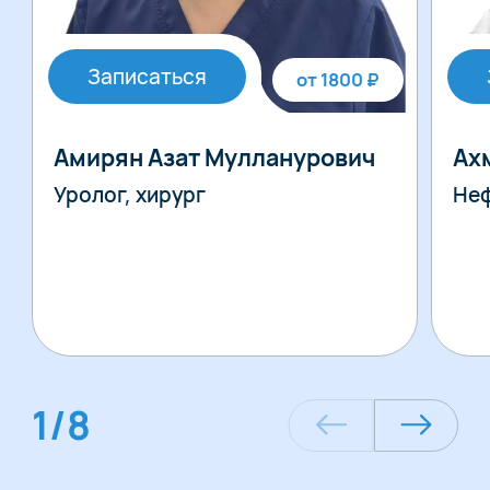
Записаться
от 1800 ₽
Амирян Азат Мулланурович
Ах
Уролог, хирург
Неф
1
/
8