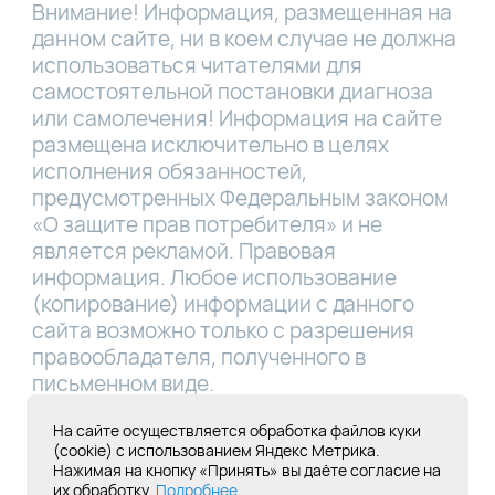
Внимание! Информация, размещенная на
данном сайте, ни в коем случае не должна
использоваться читателями для
самостоятельной постановки диагноза
или самолечения! Информация на сайте
размещена исключительно в целях
исполнения обязанностей,
предусмотренных Федеральным законом
«О защите прав потребителя» и не
является рекламой. Правовая
информация. Любое использование
(копирование) информации с данного
сайта возможно только с разрешения
правообладателя, полученного в
письменном виде.
Лицензия Л041-01181-16/00331767 от
На сайте осуществляется обработка файлов куки
(cookie) с использованием Яндекс Метрика.
28.05.2019
Нажимая на кнопку «Принять» вы даёте согласие на
их обработку.
Подробнее