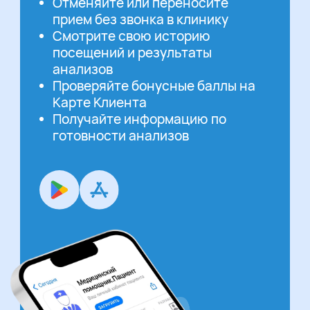
Отменяйте или переносите
прием без звонка в клинику
Смотрите свою историю
посещений и результаты
анализов
Проверяйте бонусные баллы на
Карте Клиента
Получайте информацию по
готовности анализов