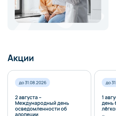
Акции
до 31.08.2026
до 3
2 августа –
1 авг
Международный день
день 
осведомленности об
лёгко
алопеции