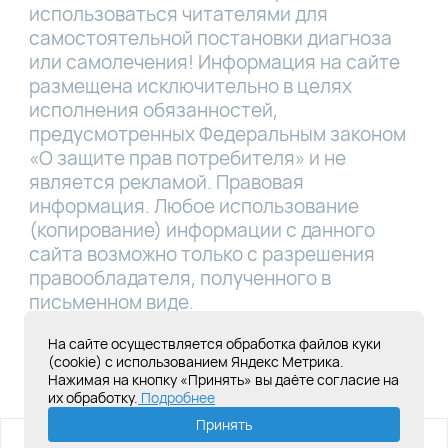
использоваться читателями для
самостоятельной постановки диагноза
или самолечения! Информация на сайте
размещена исключительно в целях
исполнения обязанностей,
предусмотренных Федеральным законом
«О защите прав потребителя» и не
является рекламой. Правовая
информация. Любое использование
(копирование) информации с данного
сайта возможно только с разрешения
правообладателя, полученного в
письменном виде.
Лицензия Л041-01181-16/00331767 от
На сайте осуществляется обработка файлов куки
(cookie) с использованием Яндекс Метрика.
28.05.2019
Нажимая на кнопку «Принять» вы даёте согласие на
их обработку.
Подробнее
Создание сайта под ключ
Принять
ИМЕЮТСЯ ПРОТИВОПОКАЗАНИЯ,