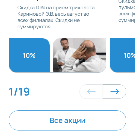
Скидка
пульмо
Скидка 10% на прием трихолога
всех ф
Каримовой Э.В. весь август во
сумми
всех филиалах. Скидки не
суммируются.
10%
10
1
/
19
Все акции