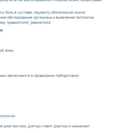
сь боль в суставе, пациенту обязательно нужно
нное обследование организма и выявление патологии
пед, травматолог, ревматолог.
чу:
ой зоны;
нака заключается в проведении лабораторно-
атологии.
й диагностики, доктор ставит диагноз и назначает