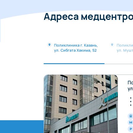
Адреса медцентр
Поликлиника г. Казань,
Поликли
ул. Сибгата Хакима, 52
ул. Мушт
По
ул