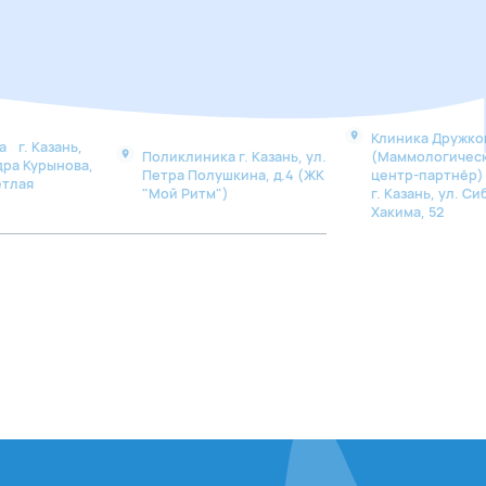
Клиника Дружко
 г. Казань,
Поликлиника г. Казань, ул.
(Маммологичес
дра Курынова,
Петра Полушкина, д.4 (ЖК
центр-партнё
етлая
"Мой Ритм")
г. Казань, ул. Си
Хакима, 52