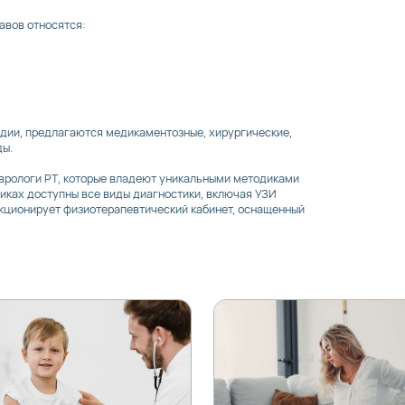
авов относятся:
тадии, предлагаются медикаментозные, хирургические,
ды.
врологи РТ, которые владеют уникальными методиками
никах доступны все виды диагностики, включая УЗИ
нкционирует физиотерапевтический кабинет, оснащенный