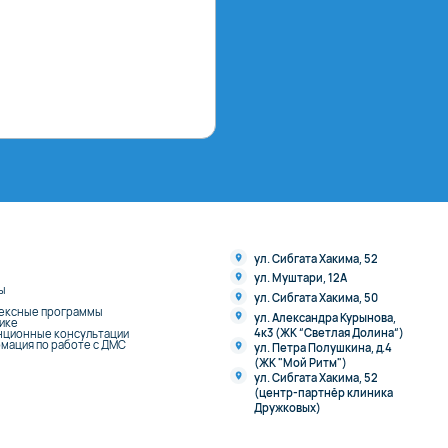
ул. Сибгата Хакима, 52
ул. Муштари, 12А
ы
ул. Сибгата Хакима, 50
ексные программы
ул. Александра Курынова,
нике
4к3 (ЖК “Светлая Долина“)
нционные консультации
мация по работе с ДМС
ул. Петра Полушкина, д.4
(ЖК "Мой Ритм")
ул. Сибгата Хакима, 52
(центр-партнёр клиника
Дружковых)