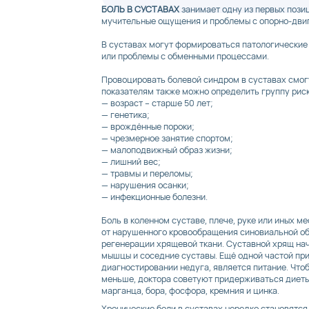
БОЛЬ В СУСТАВАХ
занимает одну из первых пози
мучительные ощущения и проблемы с опорно-дви
В суставах могут формироваться патологические 
или проблемы с обменными процессами.
Провоцировать болевой синдром в суставах смог
показателям также можно определить группу риск
— возраст – старше 50 лет;
— генетика;
— врождённые пороки;
— чрезмерное занятие спортом;
— малоподвижный образ жизни;
— лишний вес;
— травмы и переломы;
— нарушения осанки;
— инфекционные болезни.
Боль в коленном суставе, плече, руке или иных м
от нарушенного кровообращения синовиальной об
регенерации хрящевой ткани. Суставной хрящ нач
мышцы и соседние суставы. Ещё одной частой пр
диагностировании недуга, является питание. Чтоб
меньше, доктора советуют придерживаться диеты,
марганца, бора, фосфора, кремния и цинка.
Хронические боли в суставах нередко становятс