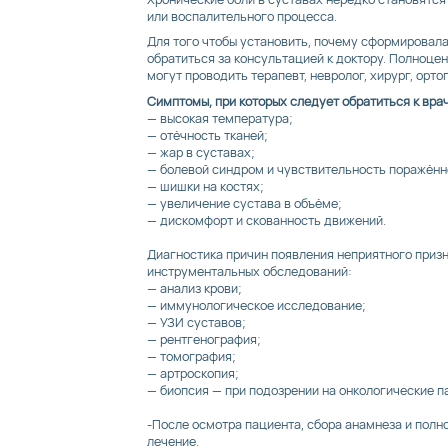
или воспалительного процесса.
Для того чтобы установить, почему сформировала
обратиться за консультацией к доктору. Полноце
могут проводить терапевт, невролог, хирург, орто
Симптомы, при которых следует обратиться к вра
— высокая температура;
— отёчность тканей;
— жар в суставах;
— болевой синдром и чувствительность поражённ
— шишки на костях;
— увеличение сустава в объёме;
— дискомфорт и скованность движений.
Диагностика причин появления неприятного приз
инструментальных обследований:
— анализ крови;
— иммунологическое исследование;
— УЗИ суставов;
— рентгенография;
— томография;
— артроскопия;
— биопсия — при подозрении на онкологические п
-После осмотра пациента, сбора анамнеза и полно
лечение.