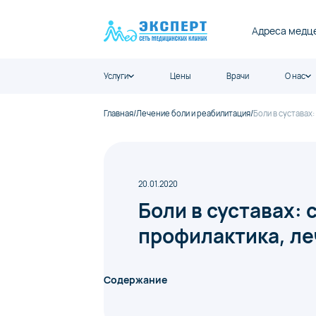
Адреса медц
Услуги
Цены
Врачи
О нас
Главная
/
Лечение боли и реабилитация
/
Боли в суставах
20.01.2020
Боли в суставах:
профилактика, л
Содержание