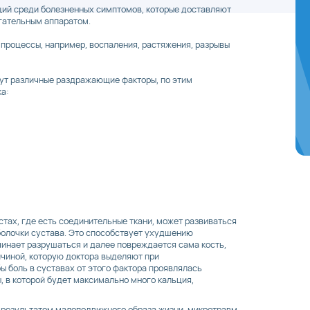
ций среди болезненных симптомов, которые доставляют
гательным аппаратом.
процессы, например, воспаления, растяжения, разрывы
ут различные раздражающие факторы, по этим
а:
естах, где есть соединительные ткани, может развиваться
олочки сустава. Это способствует ухудшению
инает разрушаться и далее повреждается сама кость,
ичиной, которую доктора выделяют при
ы боль в суставах от этого фактора проявлялась
 в которой будет максимально много кальция,
я результатом малоподвижного образа жизни, микротравм