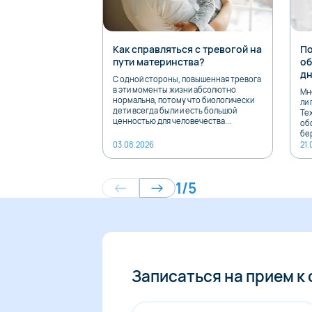
Как справляться с тревогой на
По
пути материнства?
об
дн
С одной стороны, повышенная тревога
в эти моменты жизни абсолютно
Мн
нормальна, потому что биологически
ли 
дети всегда были и есть большой
Тех
ценностью для человечества...
об
бе
03.08.2026
21.
1
/
5
Записаться на прием к