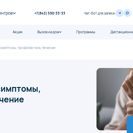
ентров
+7(843) 590-33-33
Чат-бот для записи:
Акции
Вызов на дом
Программы
Дистанционны
: симптомы, профилактика, лечение
 симптомы,
ечение