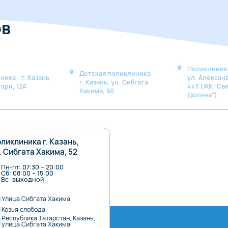
ов
Поликлиника
Детская поликлиника
ника г. Казань,
ул. Алексан
г. Казань, ул. Сибгата
ари, 12А
4к3 (ЖК “Св
Хакима, 50
Долина“)
ликлиника г. Казань,
. Сибгата Хакима, 52
Пн-пт: 07:30 – 20:00
Сб: 08:00 – 15:00
Вс: выходной
Улица Сибгата Хакима
Козья слобода
Республика Татарстан, Казань,
улица Сибгата Хакима