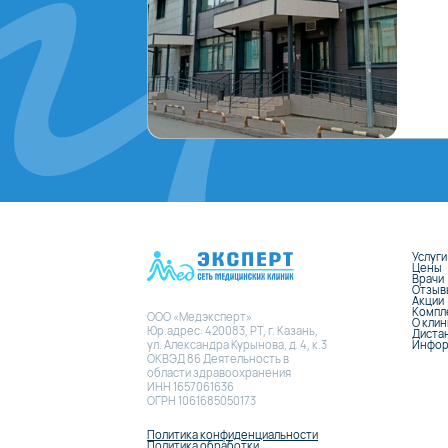
Услуги
Цены
Врачи
Отзыв
Акции
Компл
ООО «Медэксперт»
О кли
Юр.адрес: 420083, РТ, г. Казань,
Диста
Инфор
ул. Александра Курынова, д. 4, к.3
ОКВЭД 86 Деятельность в
области здравоохранения
ИНН 1657061636
ОГРН 1061685050173
Политика конфиденциальности
Политика обработки