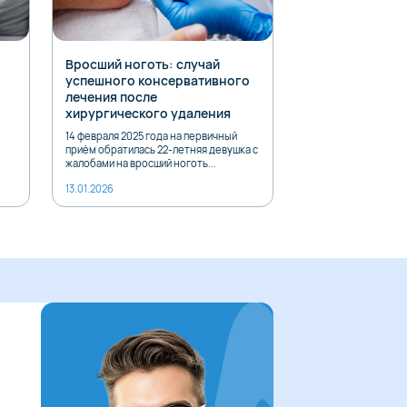
Вросший ноготь: случай
20 октября — 
успешного консервативного
день остеопор
лечения после
Остеопороз — это з
хирургического удаления
котором кости стан
14 февраля 2025 года на первичный
приём обратилась 22-летняя девушка с
жалобами на вросший ноготь...
13.01.2026
20.10.2025