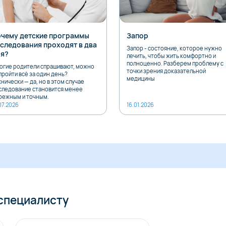
чему детские программы
Запор
следования проходят в два
Запор - состояние, которое нужно
я?
лечить, чтобы жить комфортно и
полноценно. Разберем проблему с
огие родители спрашивают, можно
точки зрения доказательной
пройти всё за один день?
медицины
нически — да, но в этом случае
следование становится менее
режным и точным.
07.2026
16.01.2026
 специалисту