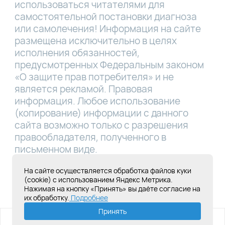
использоваться читателями для
самостоятельной постановки диагноза
или самолечения! Информация на сайте
размещена исключительно в целях
исполнения обязанностей,
предусмотренных Федеральным законом
«О защите прав потребителя» и не
является рекламой. Правовая
информация. Любое использование
(копирование) информации с данного
сайта возможно только с разрешения
правообладателя, полученного в
письменном виде.
Лицензия Л041-01181-16/00331767 от
На сайте осуществляется обработка файлов куки
(cookie) с использованием Яндекс Метрика.
28.05.2019
Нажимая на кнопку «Принять» вы даёте согласие на
их обработку.
Подробнее
Создание сайта под ключ
Принять
ИМЕЮТСЯ ПРОТИВОПОКАЗАНИЯ,