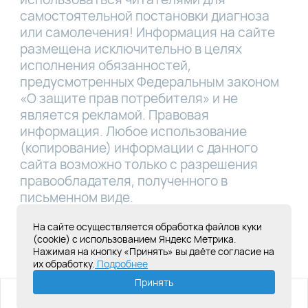
самостоятельной постановки диагноза
или самолечения! Информация на сайте
размещена исключительно в целях
исполнения обязанностей,
предусмотренных Федеральным законом
«О защите прав потребителя» и не
является рекламой. Правовая
информация. Любое использование
(копирование) информации с данного
сайта возможно только с разрешения
правообладателя, полученного в
письменном виде.
Лицензия Л041-01181-16/00331767 от
На сайте осуществляется обработка файлов куки
(cookie) с использованием Яндекс Метрика.
28.05.2019
Нажимая на кнопку «Принять» вы даёте согласие на
их обработку.
Подробнее
Создание сайта под ключ
Принять
ИМЕЮТСЯ ПРОТИВОПОКАЗАНИЯ,
НЕОБХОДИМА КОНСУЛЬТАЦИЯ