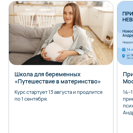
Школа для беременных
При
«Путешествие в материнство»
Мо
Курс стартует 13 августа и продлится
14–
по 1 сентября.
при
пси
Анд