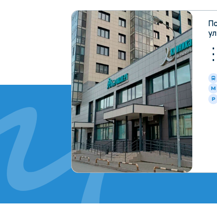
По
ул