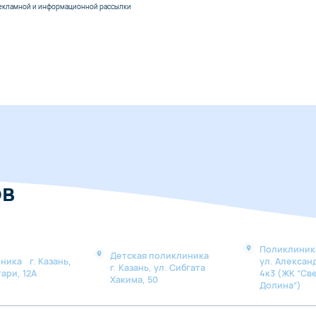
екламной и информационной рассылки
ов
Поликлиника
Детская поликлиника
ника г. Казань,
ул. Алексан
г. Казань, ул. Сибгата
ари, 12А
4к3 (ЖК “Св
Хакима, 50
Долина“)