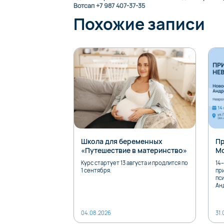
Вотсап +7 987 407-37-35
Похожие записи
Школа для беременных
Пр
«Путешествие в материнство»
М
Курс стартует 13 августа и продлится по
14–
1 сентября.
пр
пс
Ан
04.08.2026
31.