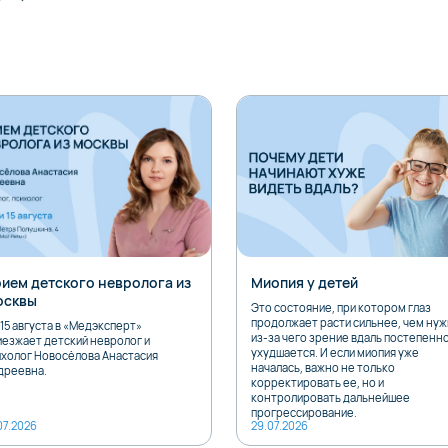
ием детского невролога из
Миопия у детей
осквы
Это состояние, при котором глаз
продолжает расти сильнее, чем нуж
15 августа в «Медэксперт»
из-за чего зрение вдаль постепенн
иезжает детский невролог и
ухудшается. И если миопия уже
ихолог Новосёлова Анастасия
началась, важно не только
дреевна.
корректировать ее, но и
контролировать дальнейшее
прогрессирование.
07.2026
29.07.2026