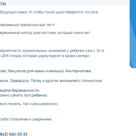
СТИ
 будущую маму. И чтобы точно удостоверится, что все
нвазивный пренатальный тест!
овременный метод диагностики, который помогает
 вероятность хромосомных аномалий у ребенка уже с 10-й
 ДНК плода, которая циркулирует в крови матери.
ови, без риска для мамы и малыша. Альтернатива
уна, Эдвардса, Патау и других аномалий с точностью
недели беременности.
жно узнать пол ребенка.
овую панель, так и расширенную.
ебя спокойнее и увереннее.
(843) 590-33-33