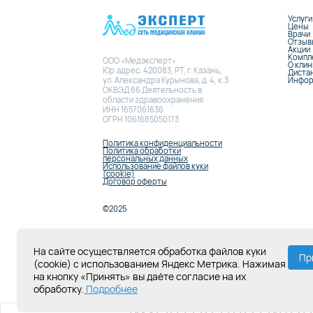
Услуги
Цены
Врачи
Отзыв
Акции
Компл
ООО «Медэксперт»
О кли
Юр.адрес: 420083, РТ, г. Казань,
Диста
Инфор
ул. Александра Курынова, д. 4, к.3
ОКВЭД 86 Деятельность в
области здравоохранения
ИНН 1657061636
ОГРН 1061685050173
Политика конфиденциальности
Политика обработки
персональных данных
Использование файлов куки
(cookie)
Договор оферты
©2025
Внимание! Информация, размещенная на данном сайте,
сайте размещена исключительно в целях исполнения о
На сайте осуществляется обработка файлов куки
Любое использование (копирование) информации с дан
Пр
(cookie) с использованием Яндекс Метрика. Нажимая
Лицензия Л041-01181-16/00331767 от 28.05.2019
на кнопку «Принять» вы даёте согласие на их
обработку.
Подробнее