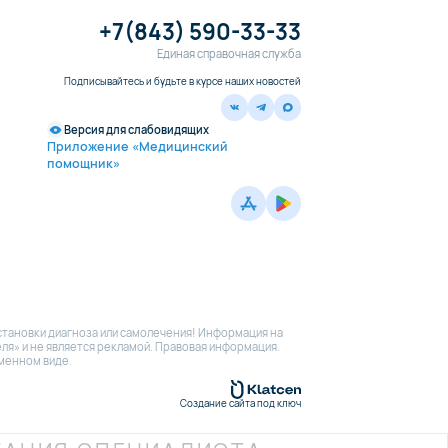
+7(843) 590-33-33
Единая справочная служба
Подписывайтесь и будьте в курсе наших новостей
Версия для слабовидящих
Приложение «Медицинский
помощник»
становки диагноза или самолечения! Информация на
я» и не является рекламой. Правовая информация.
ьменном виде.
Создание сайта под ключ