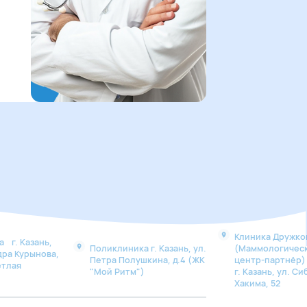
Клиника Дружко
 г. Казань,
Поликлиника г. Казань, ул.
(Маммологичес
дра Курынова,
Петра Полушкина, д.4 (ЖК
центр-партнё
етлая
"Мой Ритм")
г. Казань, ул. Си
Хакима, 52