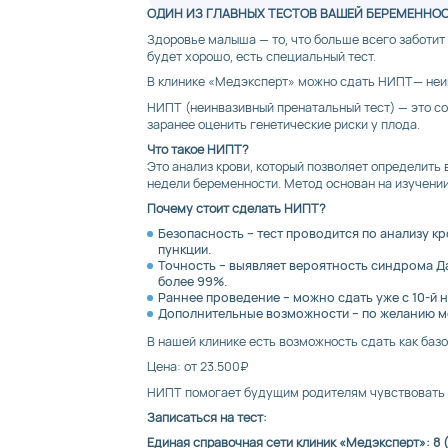
ОДИН ИЗ ГЛАВНЫХ ТЕСТОВ ВАШЕЙ БЕРЕМЕННО
Здоровье малыша — то, что больше всего заботит
будет хорошо, есть специальный тест.
В клинике «Медэксперт» можно сдать НИПТ— неи
НИПТ (неинвазивный пренатальный тест) — это с
заранее оценить генетические риски у плода.
Что такое НИПТ?
Это анализ крови, который позволяет определить
недели беременности. Метод основан на изучении
Почему стоит сделать НИПТ?
Безопасность – тест проводится по анализу кр
пункции.
Точность – выявляет вероятность синдрома Да
более 99%.
Раннее проведение – можно сдать уже с 10-й 
Дополнительные возможности – по желанию мо
В нашей клинике есть возможность сдать как баз
Цена: от 23.500₽
НИПТ помогает будущим родителям чувствовать с
Записаться на тест:
Единая справочная сети клиник «Медэксперт»: 8 