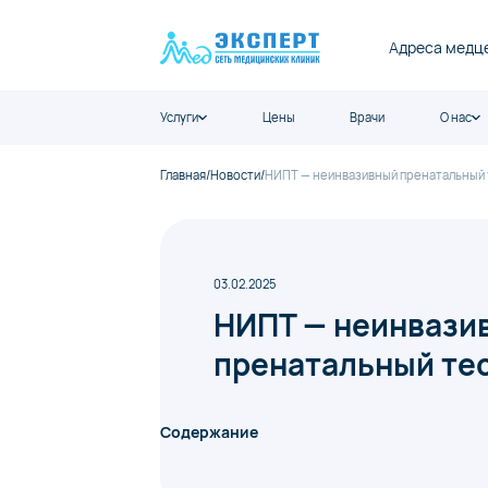
Адреса медц
Услуги
Цены
Врачи
О нас
Главная
/
Новости
/
НИПТ — неинвазивный пренатальный 
03.02.2025
НИПТ — неинвази
пренатальный те
Содержание