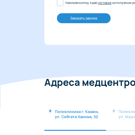
Нажимая кнопку, я даю
согласие
на получение р
Заказать звонок
Адреса медцентр
Поликлиника г. Казань,
Поликли
ул. Сибгата Хакима, 52
ул. Мушт