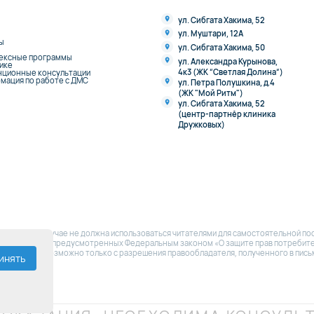
ул. Сибгата Хакима, 52
ул. Муштари, 12А
ы
ул. Сибгата Хакима, 50
ексные программы
ул. Александра Курынова,
нике
4к3 (ЖК “Светлая Долина“)
нционные консультации
мация по работе с ДМС
ул. Петра Полушкина, д.4
(ЖК "Мой Ритм")
ул. Сибгата Хакима, 52
(центр-партнёр клиника
Дружковых)
 ни в коем случае не должна использоваться читателями для самостоятельной по
бязанностей, предусмотренных Федеральным законом «О защите прав потребител
ного сайта возможно только с разрешения правообладателя, полученного в пис
инять