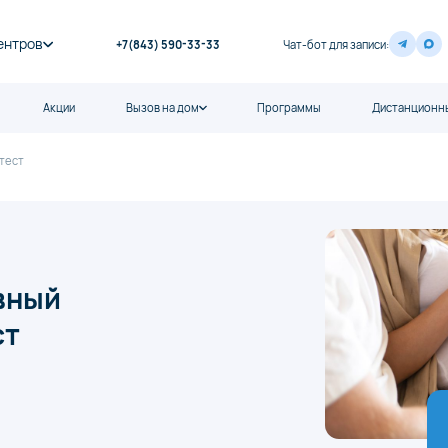
ентров
+7(843) 590-33-33
Чат-бот для записи:
Акции
Вызов на дом
Программы
Дистанционны
тест
вный
ст