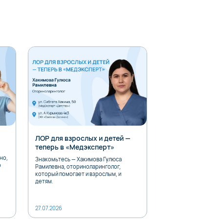
ЛОР для взрослых и детей —
Детский офтал
теперь в «Медэксперт»
теперь в «Медэ
но,
Знакомьтесь — Хакимова Гулюса
Знакомьтесь — Аль
о
Рамилевна, оториноларинголог,
Халедович, детский
который помогает и взрослым, и
Принимает пациентов
детям.
27.07.2026
25.07.2026